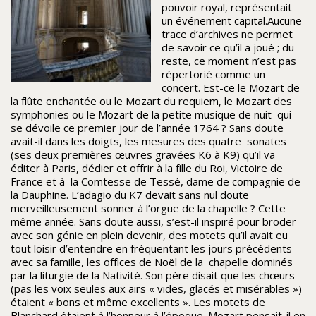
pouvoir royal, représentait
un événement capital.Aucune
trace d’archives ne permet
de savoir ce qu’il a joué ; du
reste, ce moment n’est pas
répertorié comme un
concert. Est-ce le Mozart de
la flûte enchantée ou le Mozart du requiem, le Mozart des
symphonies ou le Mozart de la petite musique de nuit qui
se dévoile ce premier jour de l’année 1764 ? Sans doute
avait-il dans les doigts, les mesures des quatre sonates
(ses deux premières œuvres gravées K6 à K9) qu’il va
éditer à Paris, dédier et offrir à la fille du Roi, Victoire de
France et à la Comtesse de Tessé, dame de compagnie de
la Dauphine. L’adagio du K7 devait sans nul doute
merveilleusement sonner à l’orgue de la chapelle ? Cette
même année. Sans doute aussi, s’est-il inspiré pour broder
avec son génie en plein devenir, des motets qu’il avait eu
tout loisir d’entendre en fréquentant les jours précédents
avec sa famille, les offices de Noël de la chapelle dominés
par la liturgie de la Nativité. Son père disait que les chœurs
(pas les voix seules aux airs « vides, glacés et misérables »)
étaient « bons et même excellents ». Les motets de
Blanchard étaient à l’honneur à l’époque. Mozart pensait-il en