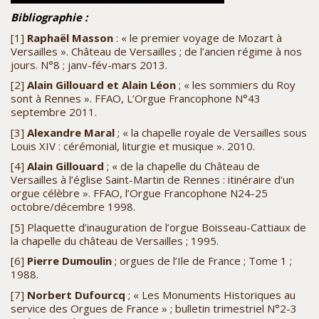
Bibliographie :
[1]
Raphaël Masson
: « le premier voyage de Mozart à
Versailles ». Château de Versailles ; de l’ancien régime à nos
jours. N°8 ; janv-fév-mars 2013.
[2]
Alain Gillouard
et Alain Léon
; « les sommiers du Roy
sont à Rennes ». FFAO, L’Orgue Francophone N°43
septembre 2011.
[3]
Alexandre Maral
; « la chapelle royale de Versailles sous
Louis XIV : cérémonial, liturgie et musique ». 2010.
[4]
Alain Gillouard
; « de la chapelle du Château de
Versailles à l’église Saint-Martin de Rennes : itinéraire d’un
orgue célèbre ». FFAO, l’Orgue Francophone N24-25
octobre/décembre 1998.
[5] Plaquette d’inauguration de l’orgue Boisseau-Cattiaux de
la chapelle du château de Versailles ; 1995.
[6]
Pierre Dumoulin
; orgues de l’Ile de France ; Tome 1 ;
1988.
[7]
Norbert Dufourcq
; « Les Monuments Historiques au
service des Orgues de France » ; bulletin trimestriel N°2-3