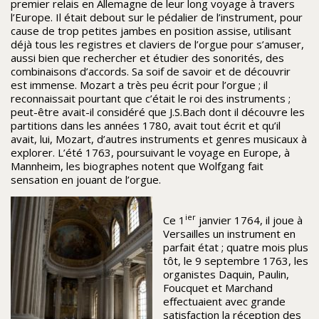
premier relais en Allemagne de leur long voyage à travers
l’Europe. Il était debout sur le pédalier de l’instrument, pour
cause de trop petites jambes en position assise, utilisant
déjà tous les registres et claviers de l’orgue pour s’amuser,
aussi bien que rechercher et étudier des sonorités, des
combinaisons d’accords. Sa soif de savoir et de découvrir
est immense. Mozart a très peu écrit pour l’orgue ; il
reconnaissait pourtant que c’était le roi des instruments ;
peut-être avait-il considéré que J.S.Bach dont il découvre les
partitions dans les années 1780, avait tout écrit et qu’il
avait, lui, Mozart, d’autres instruments et genres musicaux à
explorer. L’été 1763, poursuivant le voyage en Europe, à
Mannheim, les biographes notent que Wolfgang fait
sensation en jouant de l’orgue.
ier
Ce 1
janvier 1764, il joue à
Versailles un instrument en
parfait état ; quatre mois plus
tôt, le 9 septembre 1763, les
organistes Daquin, Paulin,
Foucquet et Marchand
effectuaient avec grande
satisfaction la réception des