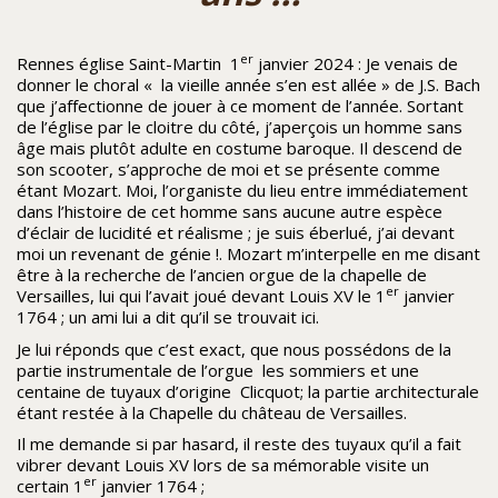
er
Rennes église Saint-Martin 1
janvier 2024 : Je venais de
donner le choral « la vieille année s’en est allée » de J.S. Bach
que j’affectionne de jouer à ce moment de l’année. Sortant
de l’église par le cloitre du côté, j’aperçois un homme sans
âge mais plutôt adulte en costume baroque. Il descend de
son scooter, s’approche de moi et se présente comme
étant Mozart. Moi, l’organiste du lieu entre immédiatement
dans l’histoire de cet homme sans aucune autre espèce
d’éclair de lucidité et réalisme ; je suis éberlué, j’ai devant
moi un revenant de génie !. Mozart m’interpelle en me disant
être à la recherche de l’ancien orgue de la chapelle de
er
Versailles, lui qui l’avait joué devant Louis XV le 1
janvier
1764 ; un ami lui a dit qu’il se trouvait ici.
Je lui réponds que c’est exact, que nous possédons de la
partie instrumentale de l’orgue les sommiers et une
centaine de tuyaux d’origine Clicquot; la partie architecturale
étant restée à la Chapelle du château de Versailles.
Il me demande si par hasard, il reste des tuyaux qu’il a fait
vibrer devant Louis XV lors de sa mémorable visite un
er
certain 1
janvier 1764 ;