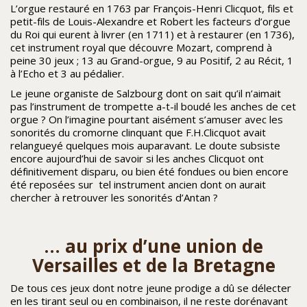
L’orgue restauré en 1763 par François-Henri Clicquot, fils et
petit-fils de Louis-Alexandre et Robert les facteurs d’orgue
du Roi qui eurent à livrer (en 1711) et à restaurer (en 1736),
cet instrument royal que découvre Mozart, comprend à
peine 30 jeux ; 13 au Grand-orgue, 9 au Positif, 2 au Récit, 1
à l’Echo et 3 au pédalier.
Le jeune organiste de Salzbourg dont on sait qu’il n’aimait
pas l’instrument de trompette a-t-il boudé les anches de cet
orgue ? On l’imagine pourtant aisément s’amuser avec les
sonorités du cromorne clinquant que F.H.Clicquot avait
relangueyé quelques mois auparavant. Le doute subsiste
encore aujourd’hui de savoir si les anches Clicquot ont
définitivement disparu, ou bien été fondues ou bien encore
été reposées sur tel instrument ancien dont on aurait
chercher à retrouver les sonorités d’Antan ?
… au prix d’une union de
Versailles et de la Bretagne
De tous ces jeux dont notre jeune prodige a dû se délecter
en les tirant seul ou en combinaison, il ne reste dorénavant