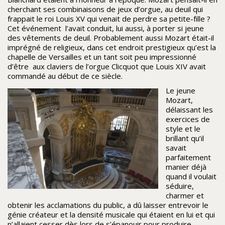
cherchant ses combinaisons de jeux d’orgue, au deuil qui
frappait le roi Louis XV qui venait de perdre sa petite-fille ?
Cet événement l’avait conduit, lui aussi, à porter si jeune
des vêtements de deuil. Probablement aussi Mozart était-il
imprégné de religieux, dans cet endroit prestigieux qu’est la
chapelle de Versailles et un tant soit peu impressionné
d’être aux claviers de l’orgue Clicquot que Louis XIV avait
commandé au début de ce siècle.
Le jeune
Mozart,
délaissant les
exercices de
style et le
brillant qu’il
savait
parfaitement
manier déjà
quand il voulait
séduire,
charmer et
obtenir les acclamations du public, a dû laisser entrevoir le
génie créateur et la densité musicale qui étaient en lui et qui
n’allaient cesser dès lors de s’épanouir pour produire