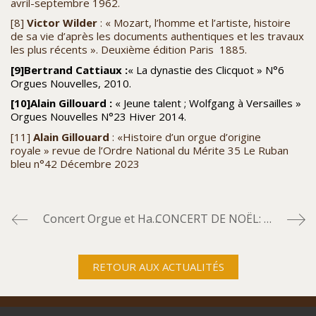
avril-septembre 1962.
[8]
Victor Wilder
: « Mozart, l’homme et l’artiste, histoire
de sa vie d’après les documents authentiques et les travaux
les plus récents ». Deuxième édition Paris 1885.
[9]
Bertrand Cattiaux :
« La dynastie des Clicquot » N°6
Orgues Nouvelles, 2010.
[10]
Alain Gillouard :
« Jeune talent ; Wolfgang à Versailles »
Orgues Nouvelles N°23 Hiver 2014.
[11]
Alain Gillouard
: «Histoire d’un orgue d’origine
royale » revue de l’Ordre National du Mérite 35 Le Ruban
bleu n°42 Décembre 2023
Concert Orgue et Hautbois: Dimanche 9 juin 2024 à 15 h 00
CONCERT DE NOËL: le 10 décembre à 15 H 00, église Saint Martin, avec le SoulSpirit Choir
RETOUR AUX ACTUALITÉS